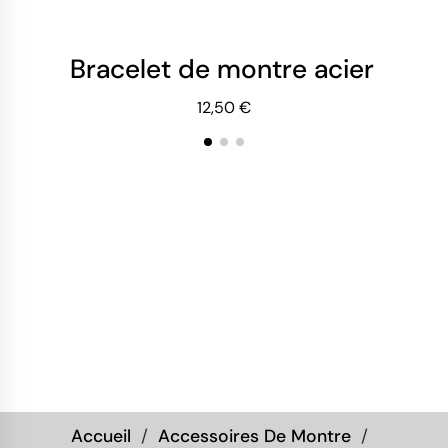
Bracelet de montre acier poli 
Br
12,50 €
Accueil
Accessoires De Montre