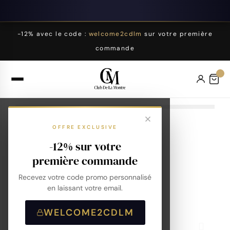
-12% avec le code :
welcome2cdlm
sur votre première
commande
OFFRE EXCLUSIVE
-12% sur votre
première commande
Recevez votre code promo personnalisé
en laissant votre email.
WELCOME2CDLM