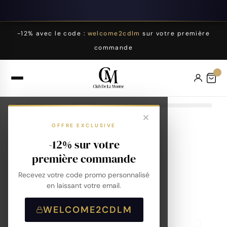
-12% avec le code :
welcome2cdlm
sur votre première
commande
OFFRE EXCLUSIVE
-12% sur votre
première commande
Recevez votre code promo personnalisé
en laissant votre email.
WELCOME2CDLM