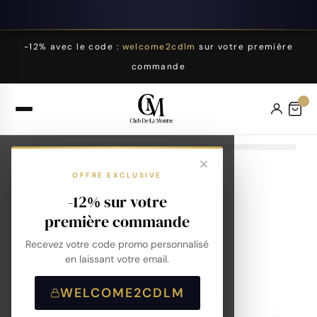
-12% avec le code :
welcome2cdlm
sur votre première
commande
OFFRE EXCLUSIVE
-12% sur votre
première commande
Recevez votre code promo personnalisé
en laissant votre email.
WELCOME2CDLM