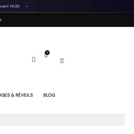
avant 11h30
◆
e
GES & RÉVEILS
BLOG