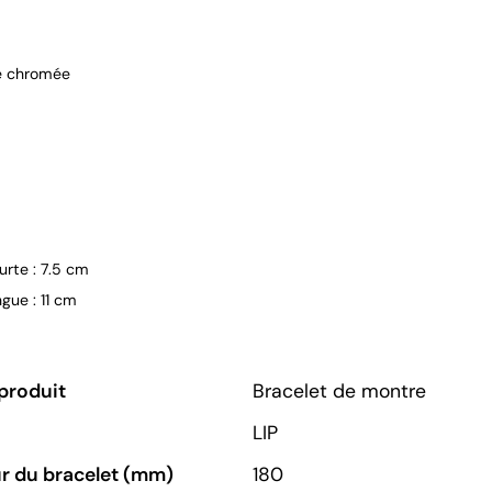
e chromée
urte : 7.5 cm
ngue : 11 cm
produit
Bracelet de montre
LIP
r du bracelet (mm)
180