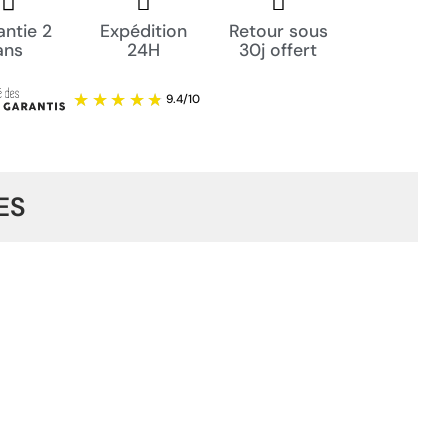
ntie 2
Expédition
Retour sous
ans
24H
30j offert
ES
9.4
/
10