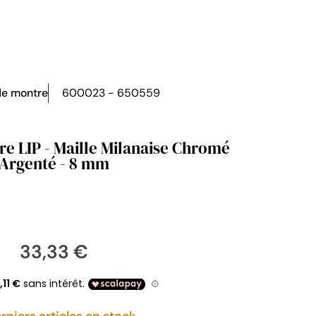
de montre
600023 - 650559
re LIP - Maille Milanaise Chromé
Argenté - 8 mm
33,33 €
rniers articles en stock