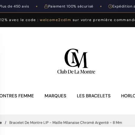
Plus de 450 avis
Paiement 100% sécurisé
Expédition 
◆
◆
-12% avec le code :
welcome2cdlm
sur votre première command
ONTRES FEMME
MARQUES
LES BRACELETS
HORLO
e
Bracelet De Montre LIP - Maille Milanaise Chromé Argenté - 8 Mm