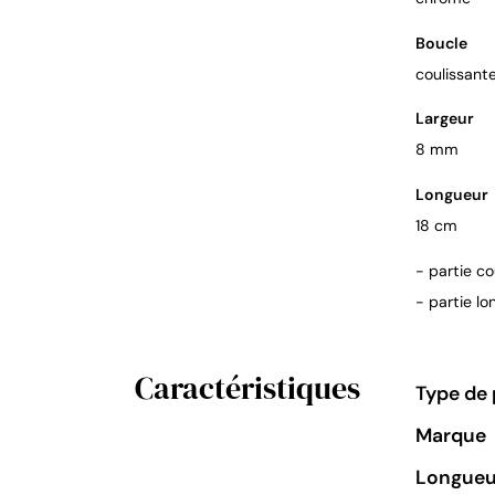
Boucle
coulissant
Largeur
8 mm
Longueur
18 cm
- partie co
- partie lo
Caractéristiques
Type de 
Marque
Longueu