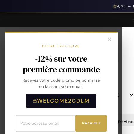
4,7/5 — 
OFFRE EXCLUSIVE
-12% sur votre
première commande
Recevez votre code promo personnalisé
en laissant votre email.
MONTRES HOMME
M
WELCOME2CDLM
Accueil
Accessoires De Montre
Bracelet De Montr
Recevoir