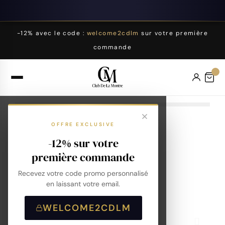
-12% avec le code :
welcome2cdlm
sur votre première
commande
OFFRE EXCLUSIVE
-12% sur votre
première commande
Recevez votre code promo personnalisé
en laissant votre email.
WELCOME2CDLM