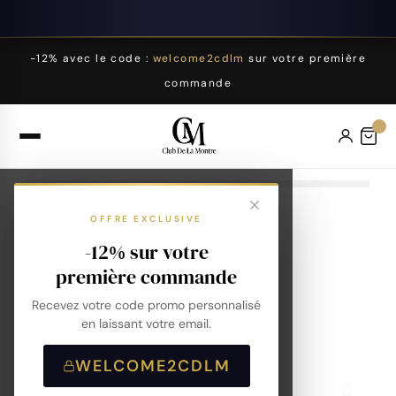
-12% avec le code :
welcome2cdlm
sur votre première
commande
OFFRE EXCLUSIVE
-12% sur votre
première commande
Recevez votre code promo personnalisé
en laissant votre email.
WELCOME2CDLM