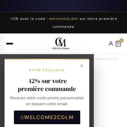
-12% avec le code :
welcome2cdlm
sur votre première
commande
OFFRE EXCLUSIVE
-12% sur votre
première commande
Recevez votre code promo personnalisé
en laissant votre email.
WELCOME2CDLM