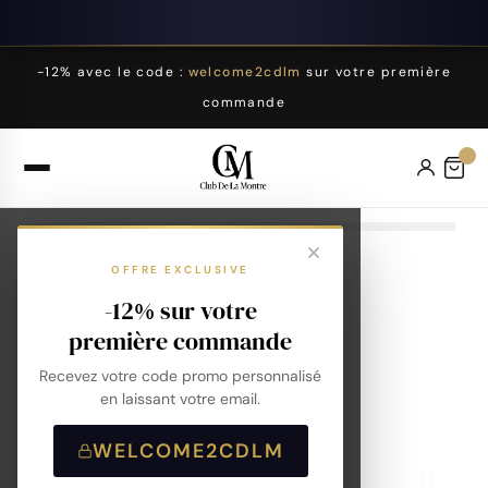
-12% avec le code :
welcome2cdlm
sur votre première
commande
OFFRE EXCLUSIVE
-12% sur votre
première commande
Recevez votre code promo personnalisé
en laissant votre email.
WELCOME2CDLM