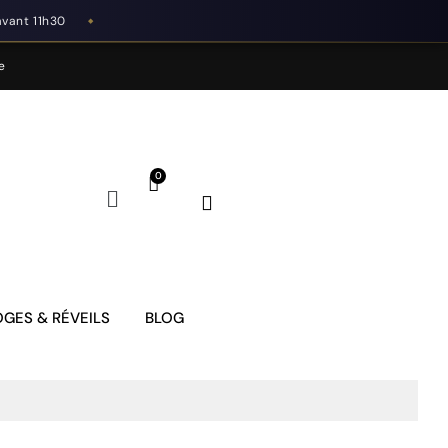
avant 11h30
◆
e
GES & RÉVEILS
BLOG