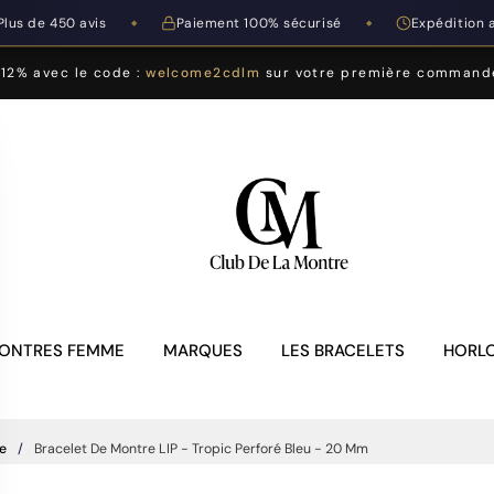
Plus de 450 avis
Paiement 100% sécurisé
Expédition 
◆
◆
-12% avec le code :
welcome2cdlm
sur votre première command
ONTRES FEMME
MARQUES
LES BRACELETS
HORLO
e
Bracelet De Montre LIP - Tropic Perforé Bleu - 20 Mm