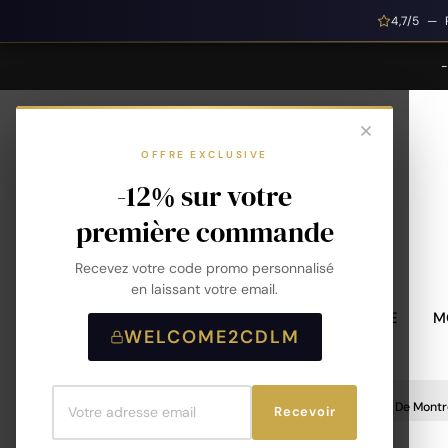
4,7/5 — 
OFFRE EXCLUSIVE
-12% sur votre
première commande
Recevez votre code promo personnalisé
en laissant votre email.
MONTRES HOMME
M
WELCOME2CDLM
Accueil
Accessoires De Montre
Bracelet De Montr
Recevoir