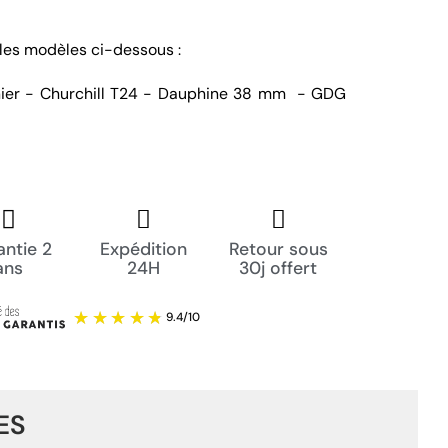
les modèles ci-dessous :
nier - Churchill T24 - Dauphine 38 mm - GDG
ntie 2
Expédition
Retour sous
ans
24H
30j offert
ES