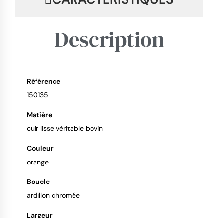
Description
Référence
9.4
/
10
150135
Matière
cuir lisse véritable bovin
Couleur
orange
Boucle
ardillon chromée
Largeur