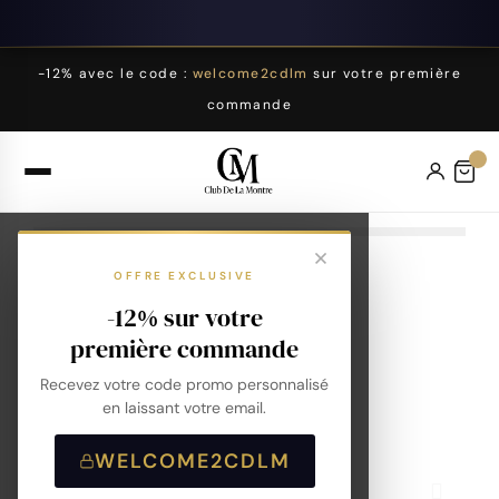
-12% avec le code :
welcome2cdlm
sur votre première
commande
OFFRE EXCLUSIVE
-12% sur votre
première commande
Recevez votre code promo personnalisé
en laissant votre email.
WELCOME2CDLM