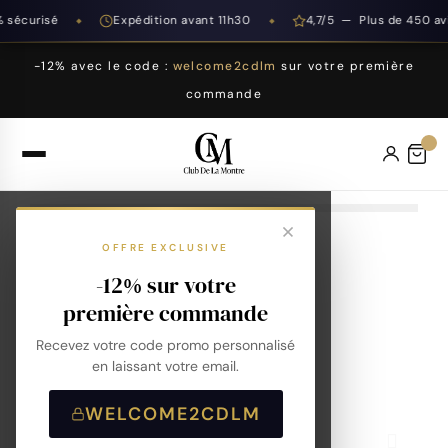
sécurisé
Expédition avant 11h30
4,7/5 — Plus de 450 avi
◆
◆
-12% avec le code :
welcome2cdlm
sur votre première
commande
OFFRE EXCLUSIVE
-12% sur votre
première commande
Recevez votre code promo personnalisé
en laissant votre email.
WELCOME2CDLM