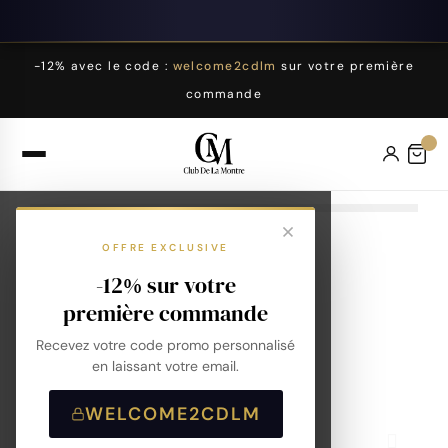
-12% avec le code :
welcome2cdlm
sur votre première
commande
OFFRE EXCLUSIVE
-12% sur votre
première commande
Recevez votre code promo personnalisé
en laissant votre email.
WELCOME2CDLM