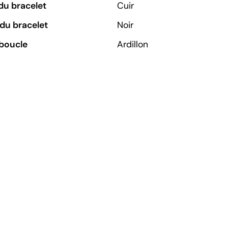
du bracelet
Cuir
du bracelet
Noir
boucle
Ardillon