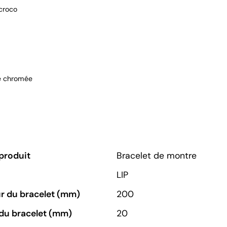
 croco
e chromée
produit
Bracelet de montre
LIP
r du bracelet (mm)
200
du bracelet (mm)
20