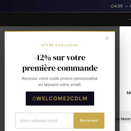
4,7/5 — 
OFFRE EXCLUSIVE
-12% sur votre
première commande
Recevez votre code promo personnalisé
en laissant votre email.
MONTRES HOMME
M
WELCOME2CDLM
Accueil
Accessoires De Montre
Bracelet De Montr
Recevoir