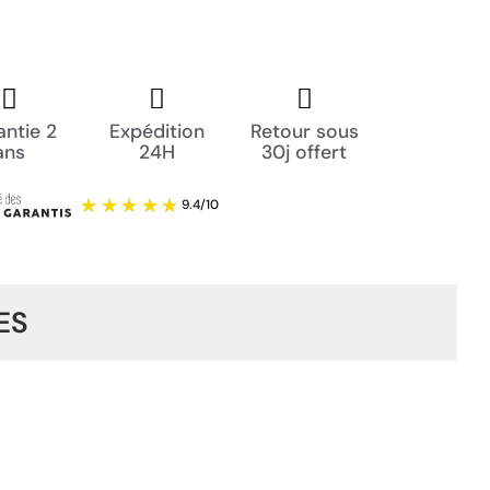
ntie 2
Expédition
Retour sous
ans
24H
30j offert
ES