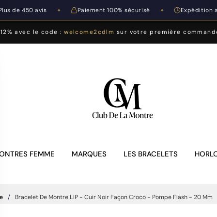
Plus de 450 avis
Paiement 100% sécurisé
Expédition 
◆
◆
-12% avec le code :
welcome2cdlm
sur votre première command
ONTRES FEMME
MARQUES
LES BRACELETS
HORLO
e
Bracelet De Montre LIP - Cuir Noir Façon Croco - Pompe Flash - 20 Mm