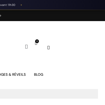
avant 11h30
◆
e
GES & RÉVEILS
BLOG