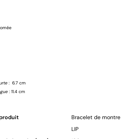
hromée
urte
: 6.7 cm
ngue
: 11.4 cm
produit
Bracelet de montre
LIP