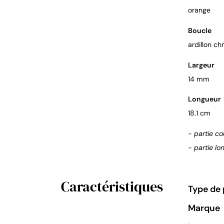
orange
Boucle
ardillon c
Largeur
14 mm
Longueur
18.1 cm
-
partie co
-
partie lo
Caractéristiques
Type de 
Marque