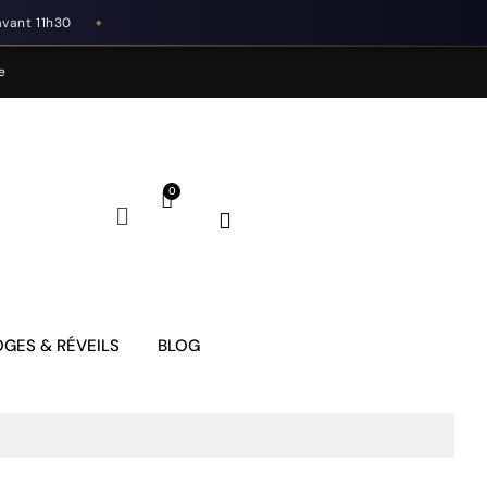
avant 11h30
◆
e
GES & RÉVEILS
BLOG