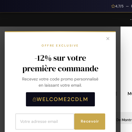
4,7/5 — 
OFFRE EXCLUSIVE
-12% sur votre
première commande
Recevez votre code promo personnalisé
en laissant votre email.
MONTRES HOMME
M
WELCOME2CDLM
Accueil
Accessoires De Montre
Bracelet De Montr
Recevoir