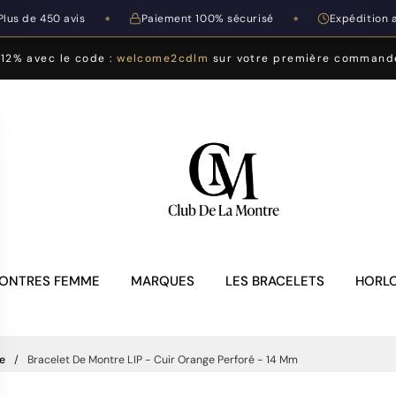
Plus de 450 avis
Paiement 100% sécurisé
Expédition 
◆
◆
-12% avec le code :
welcome2cdlm
sur votre première command
ONTRES FEMME
MARQUES
LES BRACELETS
HORLO
e
Bracelet De Montre LIP - Cuir Orange Perforé - 14 Mm