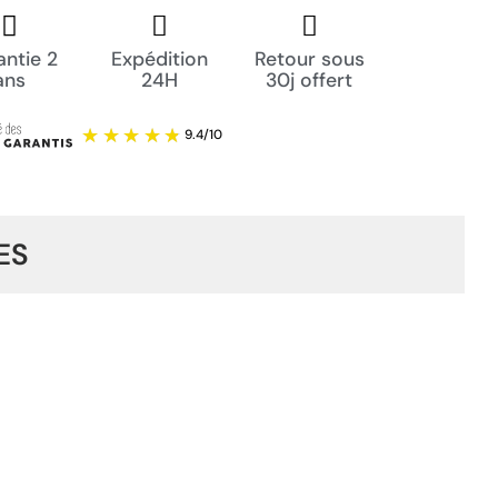
ntie 2
Expédition
Retour sous
ans
24H
30j offert
ES
9.4
/
10