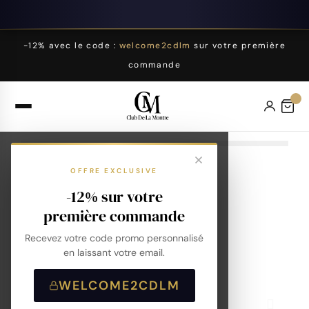
-12% avec le code :
welcome2cdlm
sur votre première
commande
OFFRE EXCLUSIVE
-12% sur votre
première commande
Recevez votre code promo personnalisé
en laissant votre email.
WELCOME2CDLM