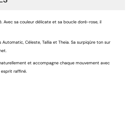
té. Avec sa couleur délicate et sa boucle doré-rose, il
Automatic, Céleste, Tallia et Theia. Sa surpiqûre ton sur
net.
9.4
/
10
ste naturellement et accompagne chaque mouvement avec
esprit raffiné.