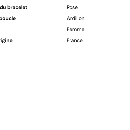
du bracelet
Rose
boucle
Ardillon
Femme
rigine
France