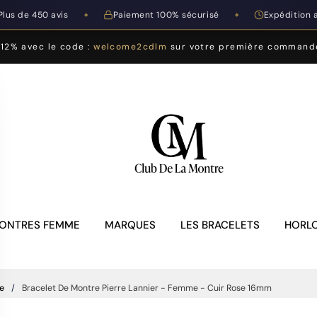
Plus de 450 avis
Paiement 100% sécurisé
Expédition 
◆
◆
-12% avec le code :
welcome2cdlm
sur votre première command
ONTRES FEMME
MARQUES
LES BRACELETS
HORLO
e
Bracelet De Montre Pierre Lannier - Femme - Cuir Rose 16mm