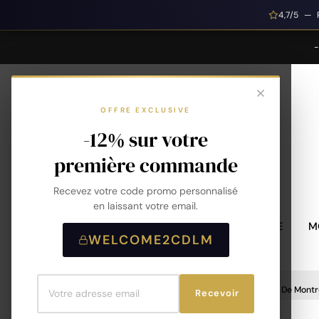
4,7/5 — 
OFFRE EXCLUSIVE
-12% sur votre
première commande
Recevez votre code promo personnalisé
en laissant votre email.
MONTRES HOMME
M
WELCOME2CDLM
Accueil
Accessoires De Montre
Bracelet De Montr
Recevoir