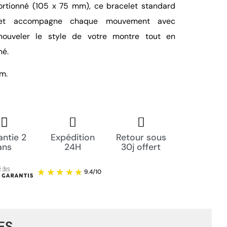
portionné (105 x 75 mm), ce bracelet standard
nt et accompagne chaque mouvement avec
enouveler le style de votre montre tout en
né.
mm.
ntie 2
Expédition
Retour sous
ans
24H
30j offert
ES