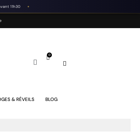
avant 11h30
◆
e
GES & RÉVEILS
BLOG