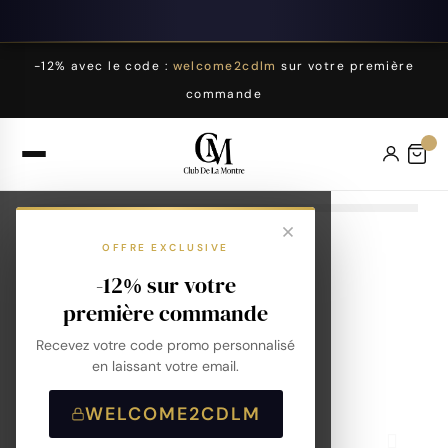
-12% avec le code :
welcome2cdlm
sur votre première
commande
OFFRE EXCLUSIVE
-12% sur votre
première commande
Recevez votre code promo personnalisé
en laissant votre email.
WELCOME2CDLM