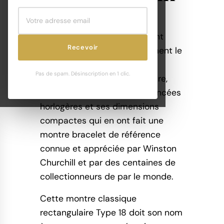
La montre Lip T18, initialement
Recevoir
appelée la Type 18 est sûrement le
modèle le plus connu de la
Pas de spam. Désinscription en 1 clic.
marque. Retour sur son histoire,
l’origine de son nom, ses avancées
horlogères et ses dimensions
compactes qui en ont fait une
montre bracelet de référence
connue et appréciée par Winston
Churchill et par des centaines de
collectionneurs de par le monde.
Cette montre classique
rectangulaire Type 18 doit son nom