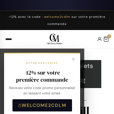
-12% avec le code :
welcome2cdlm
sur votre première
commande
OFFRE EXCLUSIVE
Montres
Bracelets
-12% sur votre
Collections
Blog
première commande
Recevez votre code promo personnalisé
en laissant votre email.
Montre LIP -
WELCOME2CDLM
T18 Churchill