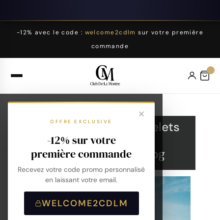
-12% avec le code :
welcome2cdlm
sur votre première
commande
OFFRE EXCLUSIVE
Montres
Bracelets
-12% sur votre
Collections
Blog
première commande
Recevez votre code promo personnalisé
en laissant votre email.
WELCOME2CDLM