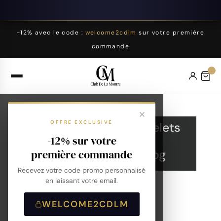
-12% avec le code :
welcome2cdlm
sur votre première
commande
OFFRE EXCLUSIVE
Montres
Bracelets
-12% sur votre
Collections
Blog
première commande
Recevez votre code promo personnalisé
en laissant votre email.
WELCOME2CDLM