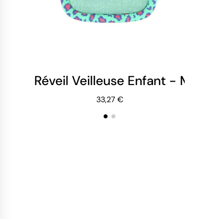
Réveil Veilleuse Enfant - Mobil
Ré
33,27 €