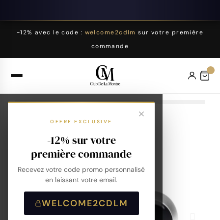
-12% avec le code :
welcome2cdlm
sur votre première
commande
OFFRE EXCLUSIVE
-12% sur votre
première commande
Recevez votre code promo personnalisé
en laissant votre email.
WELCOME2CDLM