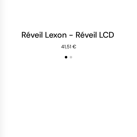
Réveil Lexon - Réveil LCD Réve
Ré
41,51 €