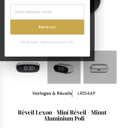
Recevoir
Pas de spam. Désinscription en 1 clic.
Horloges & Réveils
LR154AP
Réveil Lexon - Mini Réveil - Minut -
Aluminium Poli