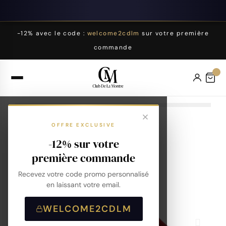
-12% avec le code :
welcome2cdlm
sur votre première
commande
OFFRE EXCLUSIVE
-12% sur votre
première commande
Recevez votre code promo personnalisé
en laissant votre email.
WELCOME2CDLM