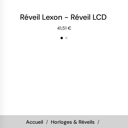
Réveil Lexon - Réveil LCD Réve
Ré
41,51 €
Accueil
Horloges & Réveils