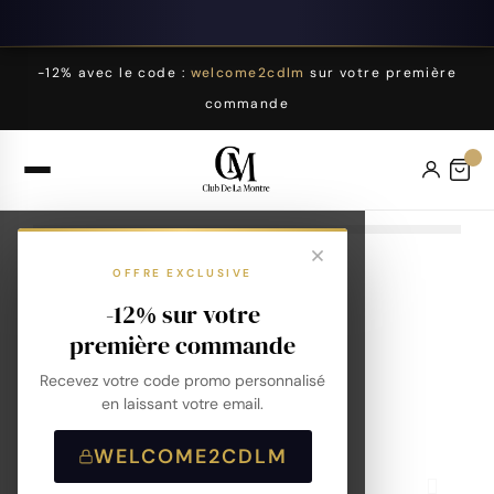
-12% avec le code :
welcome2cdlm
sur votre première
commande
OFFRE EXCLUSIVE
-12% sur votre
première commande
Recevez votre code promo personnalisé
en laissant votre email.
WELCOME2CDLM