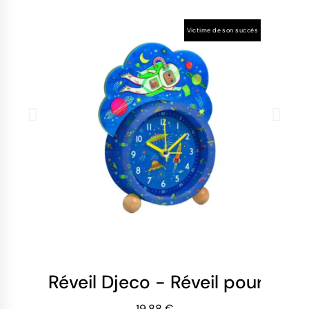
Victime de son succès
Réveil Djeco - Réveil pour Enf
Ré
19,88 €