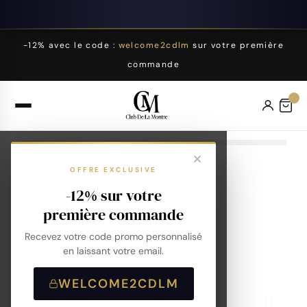
-12% avec le code :
welcome2cdlm
sur votre première
commande
OFFRE EXCLUSIVE
-12% sur votre
première commande
Recevez votre code promo personnalisé
en laissant votre email.
WELCOME2CDLM