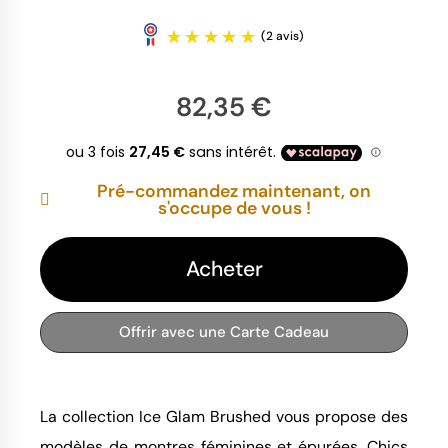
82,35 €
Pré-commandez maintenant, on
(2 avis)
s'occupe de vous !
Acheter
Offrir avec une Carte Cadeau
La collection Ice Glam Brushed vous propose des
modèles de montres féminines et épurées. Chics