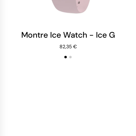
Montre Ice Watch - Ice Glam 
Mo
82,35 €