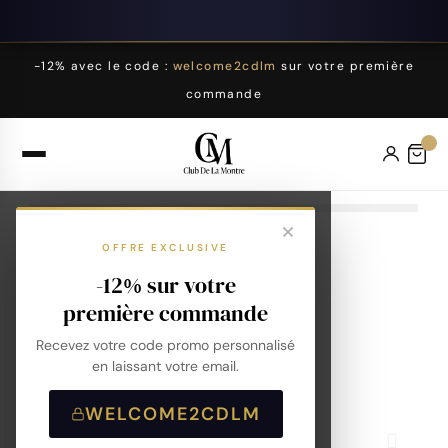
-12% avec le code :
welcome2cdlm
sur votre première
commande
OFFRE EXCLUSIVE
-12% sur votre
première commande
Recevez votre code promo personnalisé
en laissant votre email.
WELCOME2CDLM