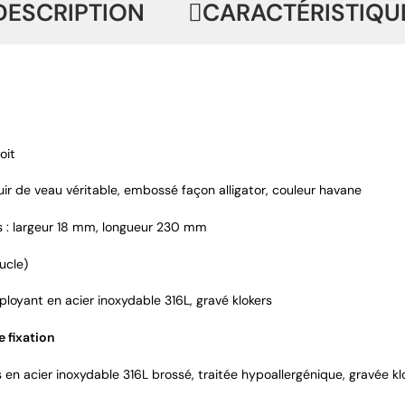
DESCRIPTION
CARACTÉRISTIQU
oit
uir de veau véritable, embossé façon alligator, couleur havane
 : largeur 18 mm, longueur 230 mm
ucle)
loyant en acier inoxydable 316L, gravé klokers
 fixation
s en acier inoxydable 316L brossé, traitée hypoallergénique, gravée kl