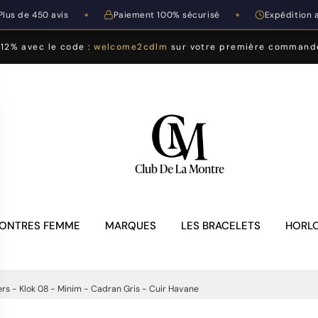
Plus de 450 avis
Paiement 100% sécurisé
Expédition 
◆
◆
-12% avec le code :
welcome2cdlm
sur votre première command
ONTRES FEMME
MARQUES
LES BRACELETS
HORLO
rs - Klok 08 - Minim - Cadran Gris - Cuir Havane