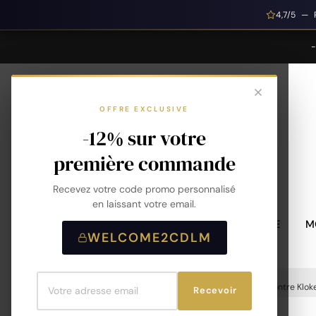
4,7/5 — 
OFFRE EXCLUSIVE
-12% sur votre
première commande
Recevez votre code promo personnalisé
en laissant votre email.
MONTRES HOMME
M
WELCOME2CDLM
Accueil
Montres
Montres Femme
Montre Kloke
Recevoir