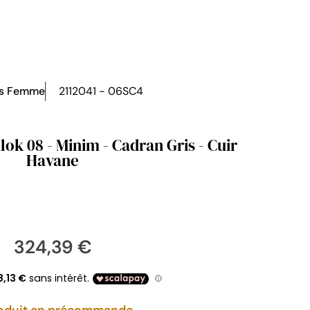
es Femme
2112041 - 06SC4
lok 08 - Minim - Cadran Gris - Cuir
Havane
324,39 €
oduit en précommande.