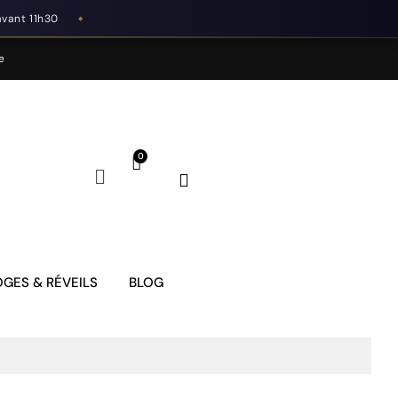
avant 11h30
◆
e
GES & RÉVEILS
BLOG