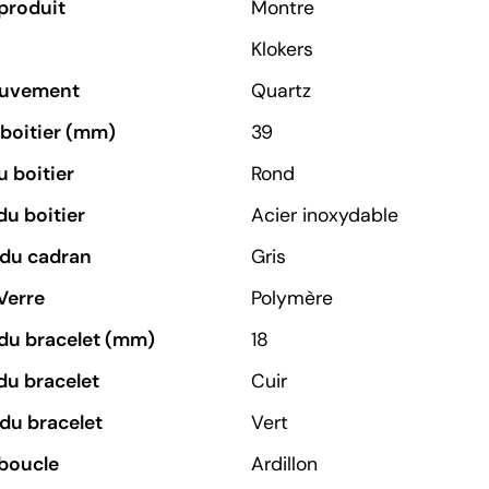
produit
Montre
Klokers
ouvement
Quartz
u boitier (mm)
39
 boitier
Rond
du boitier
Acier inoxydable
 du cadran
Gris
Verre
Polymère
du bracelet (mm)
18
du bracelet
Cuir
du bracelet
Vert
boucle
Ardillon