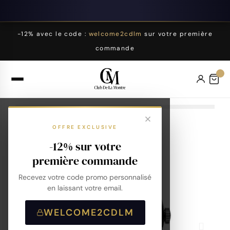
-12% avec le code :
welcome2cdlm
sur votre première
commande
OFFRE EXCLUSIVE
-12% sur votre
première commande
Recevez votre code promo personnalisé
en laissant votre email.
WELCOME2CDLM