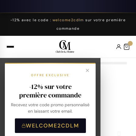
-12% avec le code :
welcome2cdlm
sur votre première
commande
OFFRE EXCLUSIVE
-12% sur votre
première commande
Recevez votre code promo personnalisé
en laissant votre email.
WELCOME2CDLM