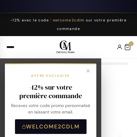
-12% avec le code :
welcome2cdlm
sur votre première
commande
OFFRE EXCLUSIVE
-12% sur votre
première commande
Recevez votre code promo personnalisé
en laissant votre email.
WELCOME2CDLM