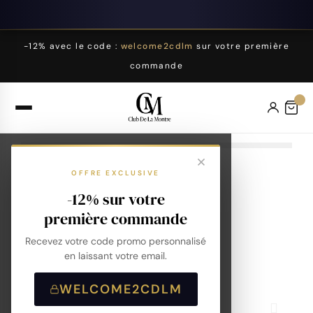
-12% avec le code :
welcome2cdlm
sur votre première
commande
OFFRE EXCLUSIVE
-12% sur votre
première commande
Recevez votre code promo personnalisé
en laissant votre email.
WELCOME2CDLM