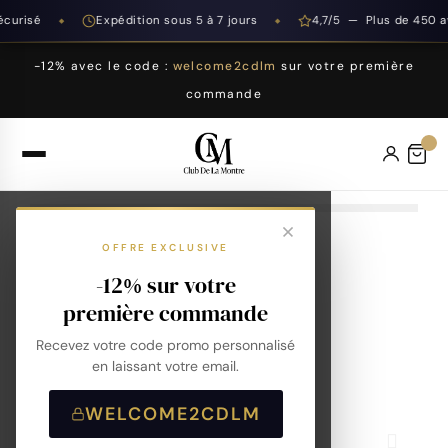
urisé
Expédition sous 5 à 7 jours
4,7/5 — Plus de 450 avi
◆
◆
-12% avec le code :
welcome2cdlm
sur votre première
commande
OFFRE EXCLUSIVE
-12% sur votre
première commande
Recevez votre code promo personnalisé
en laissant votre email.
WELCOME2CDLM