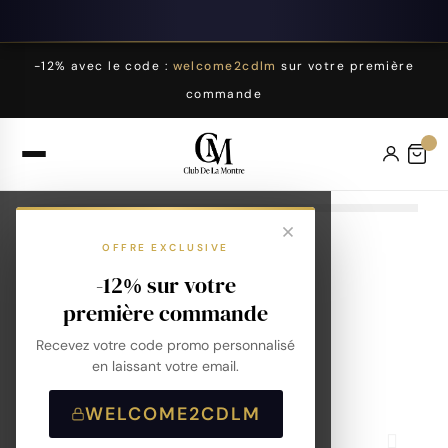
-12% avec le code :
welcome2cdlm
sur votre première
commande
OFFRE EXCLUSIVE
-12% sur votre
première commande
Recevez votre code promo personnalisé
en laissant votre email.
WELCOME2CDLM