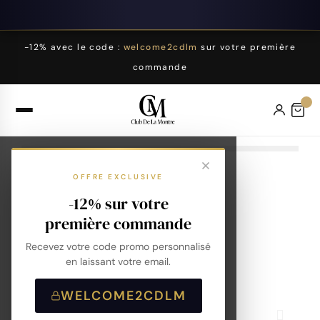
-12% avec le code :
welcome2cdlm
sur votre première
commande
OFFRE EXCLUSIVE
-12% sur votre
première commande
Recevez votre code promo personnalisé
en laissant votre email.
WELCOME2CDLM