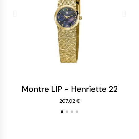
Montre LIP - Henriette 22mm -
Mo
207,02 €