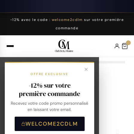
-12% avec le code :
welcome2cdlm
sur votre première
commande
OFFRE EXCLUSIVE
-12% sur votre
première commande
Recevez votre code promo personnalisé
en laissant votre email.
WELCOME2CDLM