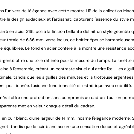
s l'univers de l'élégance avec cette montre LIP de la collection Mac
tre le design audacieux et l'artisanat, capturant l'essence du style 
carré en acier 316L poli à la finition brillante définit un style géo
eur totale de 6.86 mm, verre inclus, ce boîtier épouse harmonieusem
e équilibrée. Le fond en acier confère à la montre une résistance acc
rgenté offre une toile raffinée pour la mesure du temps. La lunette in
ne à l'ensemble, créant un contraste visuel qui attire l'œil. Les ai
optimale, tandis que les aiguilles des minutes et la trotteuse argen
t positionnée, fusionne fonctionnalité et esthétique avec subtilité.
inéral offre une protection sans compromis au cadran, tout en permet
nsparente met en valeur chaque détail du cadran.
t en cuir blanc, d'une largeur de 14 mm, incarne l'élégance moderne. 
ignet, tandis que le cuir blanc assure une sensation douce et agréab