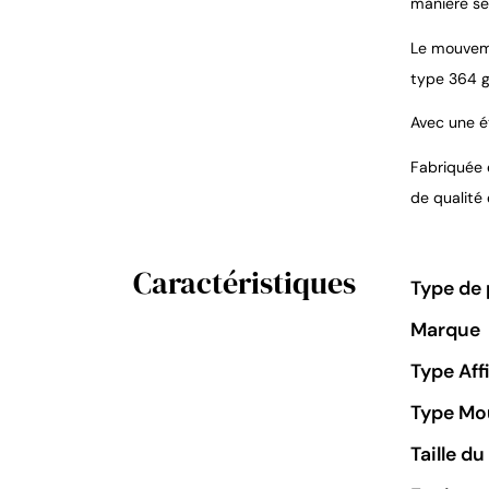
manière sé
Le mouveme
type 364 g
Avec une ét
Fabriquée e
de qualité
Caractéristiques
Type de 
Marque
Type Aff
Type M
Taille d