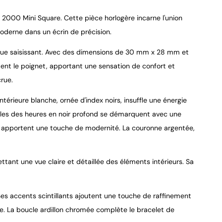
h 2000 Mini Square. Cette pièce horlogère incarne l'union
moderne dans un écrin de précision.
métrique saisissant. Avec des dimensions de 30 mm x 28 mm et
ent le poignet, apportant une sensation de confort et
9.4
/
10
rue.
térieure blanche, ornée d'index noirs, insuffle une énergie
guilles des heures en noir profond se démarquent avec une
tées apportent une touche de modernité. La couronne argentée,
tant une vue claire et détaillée des éléments intérieurs. Sa
Ses accents scintillants ajoutent une touche de raffinement
le. La boucle ardillon chromée complète le bracelet de