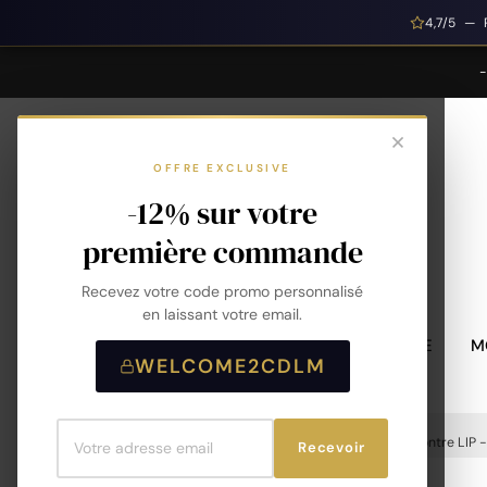
4,7/5 — 
OFFRE EXCLUSIVE
-12% sur votre
première commande
Recevez votre code promo personnalisé
en laissant votre email.
MONTRES HOMME
M
WELCOME2CDLM
Accueil
Montres
Montres Femme
Montre LIP -
Recevoir