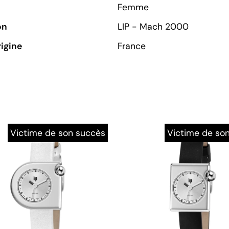
Femme
on
LIP - Mach 2000
rigine
France
Victime de son succès
Victime de so