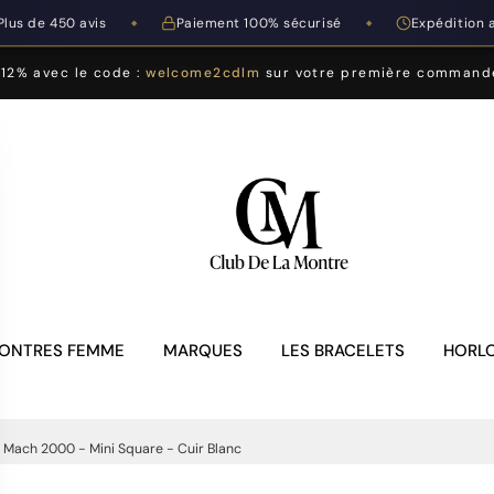
Plus de 450 avis
Paiement 100% sécurisé
Expédition 
◆
◆
-12% avec le code :
welcome2cdlm
sur votre première command
ONTRES FEMME
MARQUES
LES BRACELETS
HORLO
 Mach 2000 - Mini Square - Cuir Blanc