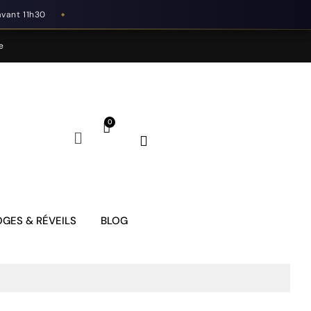
avant 11h30
◆
e
GES & RÉVEILS
BLOG