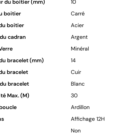
r du boitier (mm)
10
 boitier
Carré
du boitier
Acier
 du cadran
Argent
Verre
Minéral
du bracelet (mm)
14
du bracelet
Cuir
du bracelet
Blanc
té Max. (M)
30
boucle
Ardillon
ns
Affichage 12H
Non