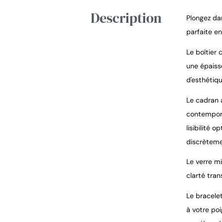
Description
Plongez dan
parfaite en
Le boîtier 
une épaiss
d'esthétiqu
Le cadran a
contemporai
lisibilité 
discrètemen
Le verre m
clarté tra
Le bracele
à votre po