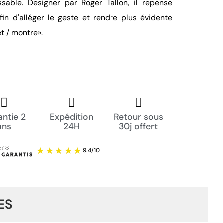
able. Designer par Roger Tallon, il repense
in d'alléger le geste et rendre plus évidente
et / montre».
ntie 2
Expédition
Retour sous
ans
24H
30j offert
ES