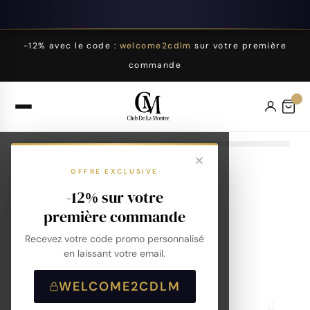
-12% avec le code :
welcome2cdlm
sur votre première
commande
OFFRE EXCLUSIVE
-12% sur votre
première commande
Recevez votre code promo personnalisé
en laissant votre email.
WELCOME2CDLM