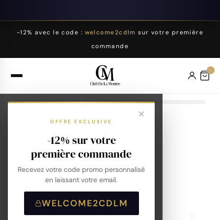
-12% avec le code :
welcome2cdlm
sur votre première
commande
OFFRE EXCLUSIVE
-12% sur votre
première commande
Recevez votre code promo personnalisé
en laissant votre email.
WELCOME2CDLM