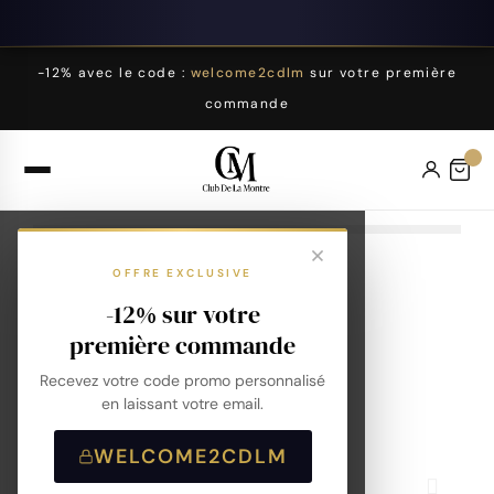
-12% avec le code :
welcome2cdlm
sur votre première
commande
OFFRE EXCLUSIVE
-12% sur votre
première commande
Recevez votre code promo personnalisé
en laissant votre email.
WELCOME2CDLM