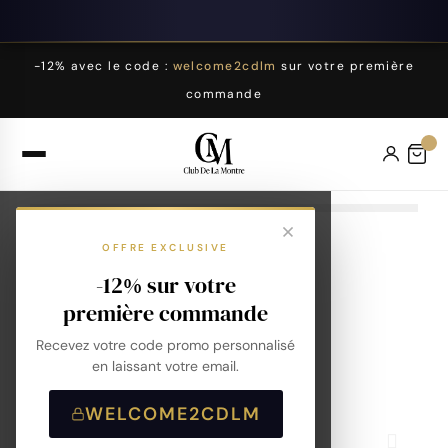
-12% avec le code :
welcome2cdlm
sur votre première
commande
OFFRE EXCLUSIVE
-12% sur votre
première commande
Recevez votre code promo personnalisé
en laissant votre email.
WELCOME2CDLM