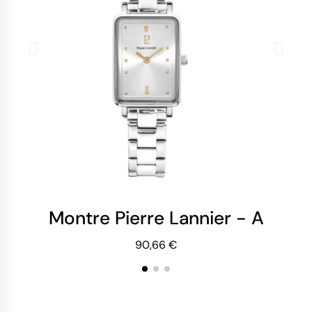
Montre Pierre Lannier - Ariane
Mo
90,66 €