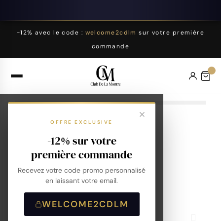
-12% avec le code :
welcome2cdlm
sur votre première
commande
OFFRE EXCLUSIVE
-12% sur votre
première commande
Recevez votre code promo personnalisé
en laissant votre email.
WELCOME2CDLM