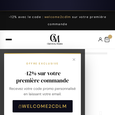
-12% avec le code :
welcome2cdlm
sur votre première
commande
OFFRE EXCLUSIVE
-12% sur votre
première commande
Recevez votre code promo personnalisé
en laissant votre email.
WELCOME2CDLM