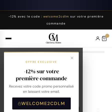
-12% avec le code :
welcome2cdlm
sur votre première
commande
OFFRE EXCLUSIVE
-12% sur votre
première commande
Recevez votre code promo personnalisé
en laissant votre email.
WELCOME2CDLM