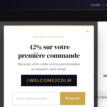
4,7/5 — 
OFFRE EXCLUSIVE
-12% sur votre
première commande
Recevez votre code promo personnalisé
en laissant votre email.
MONTRES HOMME
M
WELCOME2CDLM
Accueil
Montres
Montres Femme
Montre Danie
Recevoir