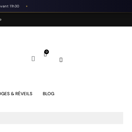
avant 11h30
◆
e
GES & RÉVEILS
BLOG