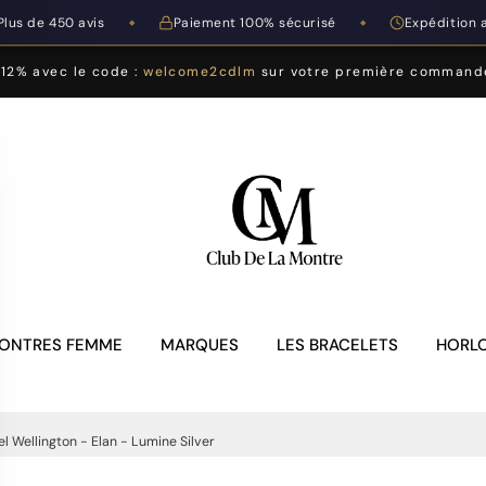
Plus de 450 avis
Paiement 100% sécurisé
Expédition 
◆
◆
-12% avec le code :
welcome2cdlm
sur votre première command
ONTRES FEMME
MARQUES
LES BRACELETS
HORLO
l Wellington - Elan - Lumine Silver