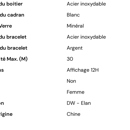
du boitier
Acier inoxydable
 du cadran
Blanc
Verre
Minéral
du bracelet
Acier inoxydable
du bracelet
Argent
té Max. (M)
30
ns
Affichage 12H
Non
Femme
on
DW - Elan
rigine
Chine