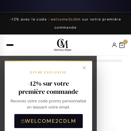
-12% avec le code :
welcome2cdlm
sur votre première
commande
OFFRE EXCLUSIVE
-12% sur votre
première commande
Recevez votre code promo personnalisé
en laissant votre email.
WELCOME2CDLM