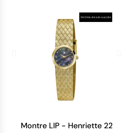
Victime de son succès
Montre LIP - Henriette 22mm -
Mo