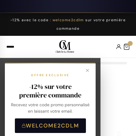
-12% avec le code :
welcome2cdlm
sur votre première
commande
OFFRE EXCLUSIVE
-12% sur votre
première commande
Recevez votre code promo personnalisé
en laissant votre email.
WELCOME2CDLM