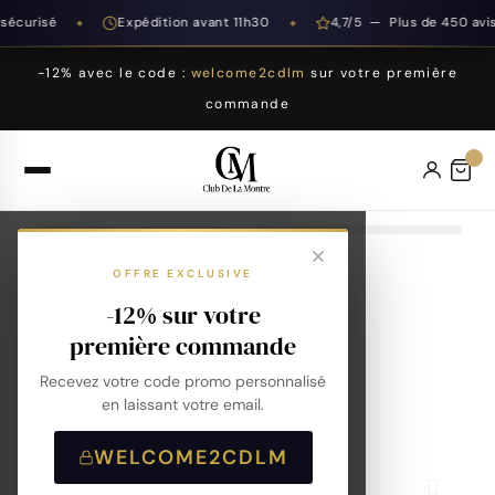
écurisé
Expédition avant 11h30
4,7/5 — Plus de 450 avis
◆
◆
-12% avec le code :
welcome2cdlm
sur votre première
commande
OFFRE EXCLUSIVE
-12% sur votre
première commande
Recevez votre code promo personnalisé
en laissant votre email.
WELCOME2CDLM