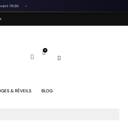
avant 11h30
◆
e
GES & RÉVEILS
BLOG