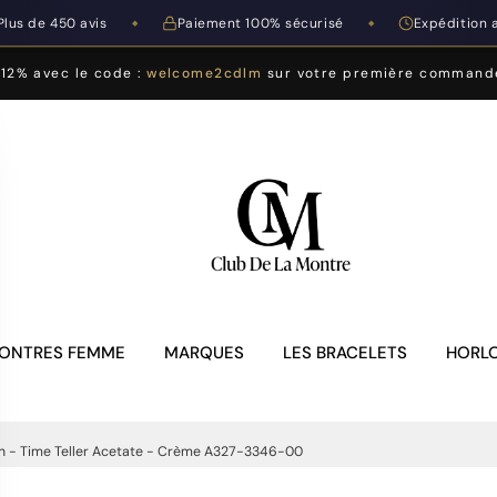
Plus de 450 avis
Paiement 100% sécurisé
Expédition 
◆
◆
-12% avec le code :
welcome2cdlm
sur votre première command
ONTRES FEMME
MARQUES
LES BRACELETS
HORLO
n - Time Teller Acetate - Crème A327-3346-00