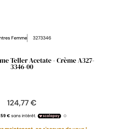
ntres Femme
3273346
ime Teller Acetate - Crème A327-
3346-00
124,77 €
maintenant, on s'occupe de vous !