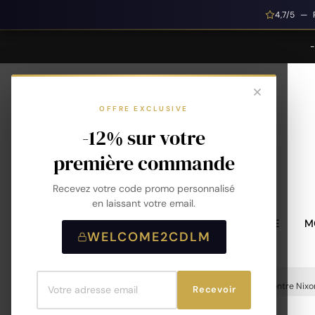
4,7/5 — 
OFFRE EXCLUSIVE
-12% sur votre
première commande
Recevez votre code promo personnalisé
en laissant votre email.
MONTRES HOMME
M
WELCOME2CDLM
Accueil
Montres
Montres Femme
Montre Nixo
Recevoir