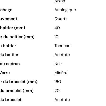
Nixon
ichage
Analogique
ouvement
Quartz
u boitier (mm)
40
r du boitier (mm)
10
 boitier
Tonneau
du boitier
Acetate
 du cadran
Noir
Verre
Minéral
r du bracelet (mm)
160
du bracelet (mm)
20
du bracelet
Acetate