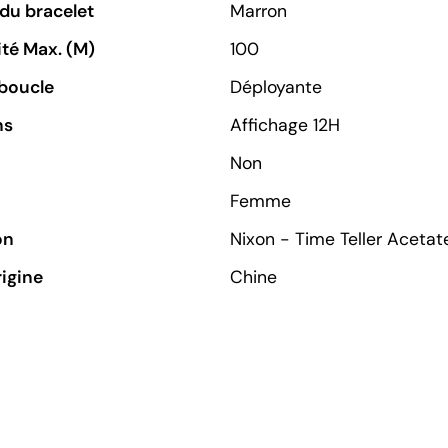
du bracelet
Marron
té Max. (M)
100
boucle
Déployante
ns
Affichage 12H
Non
Femme
on
Nixon - Time Teller Acetat
rigine
Chine